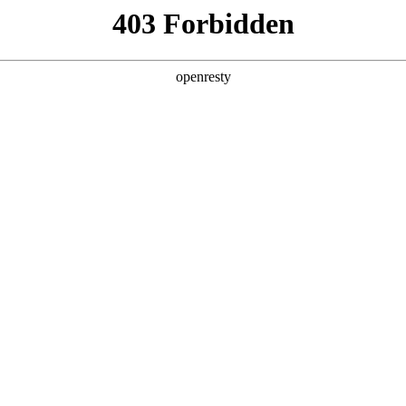
AUO について
ソリューション
製品
技術
メディ